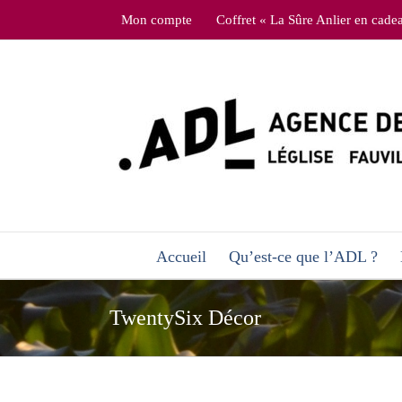
Skip
Mon compte
Coffret « La Sûre Anlier en cade
to
content
Accueil
Qu’est-ce que l’ADL ?
TwentySix Décor