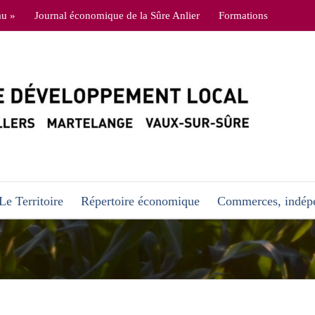
au »
Journal économique de la Sûre Anlier
Formations
Le Territoire
Répertoire économique
Commerces, indépe