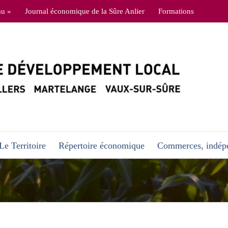
au »
Journal économique de la Sûre Anlier
Formations
Le Territoire
Répertoire économique
Commerces, indépe