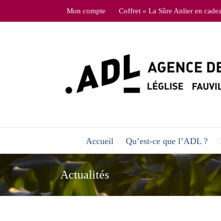
Skip
Mon compte
Coffret « La Sûre Anlier en cade
to
content
Accueil
Qu’est-ce que l’ADL ?
Actualités