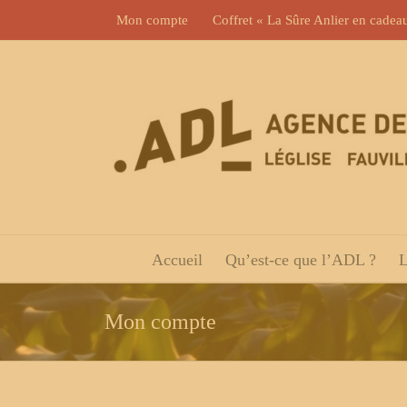
Skip
Mon compte
Coffret « La Sûre Anlier en cadea
to
content
Accueil
Qu’est-ce que l’ADL ?
L
Mon compte