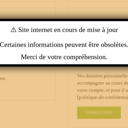
S’enregistrer
⚠️ Site internet en cours de mise à jour
gatoire
Adresse de messagerie
*
Certaines informations peuvent être obsolètes
Obligatoi
Mot de passe
*
Merci de votre compréhension.
Vos données personnelles
moi
accompagner au cours de v
votre compte, et pour d’a
[politique-de-confidentia
S’ENREGISTRER