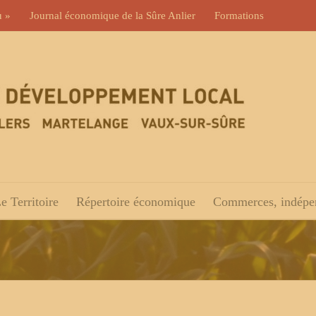
u »
Journal économique de la Sûre Anlier
Formations
e Territoire
Répertoire économique
Commerces, indépen