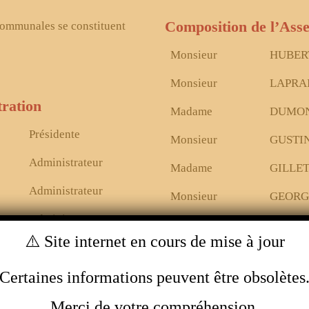
Composition de l’Ass
ommunales se constituent
Monsieur
HUBER
Monsieur
LAPRA
ration
Madame
DUMO
Présidente
Monsieur
GUSTI
Administrateur
Madame
GILLE
Administrateur
Monsieur
GEORG
Administrateur
Monsieur
STREP
⚠️ Site internet en cours de mise à jour
Administrateur
Madame
HART
Certaines informations peuvent être obsolètes
Administrateur
Madame
PIRON
Administrateur
Merci de votre compréhension.