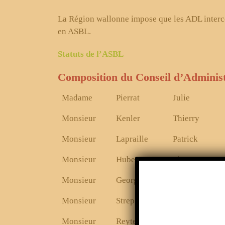
La Région wallonne impose que les ADL interc
en ASBL.
Statuts de l’ASBL
Composition du Conseil d’Administ
Madame
Pierrat
Julie
Monsieur
Kenler
Thierry
Monsieur
Lapraille
Patrick
Monsieur
Huberty
Simon
Monsieur
Georges
Jean-Philippe
Monsieur
Strepenne
Eric
Monsieur
Reyter
René