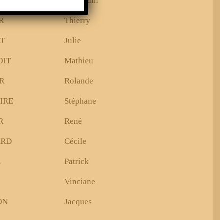
N
Baudouin
R
Thierry
T
Julie
OIT
Mathieu
R
Rolande
IRE
Stéphane
R
René
ARD
Cécile
E
Patrick
Vinciane
ON
Jacques