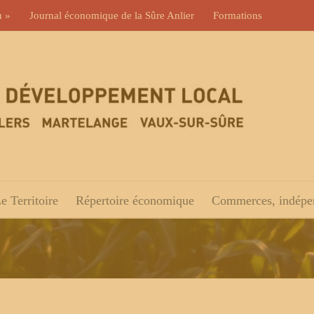
u »
Journal économique de la Sûre Anlier
Formations
e Territoire
Répertoire économique
Commerces, indépen