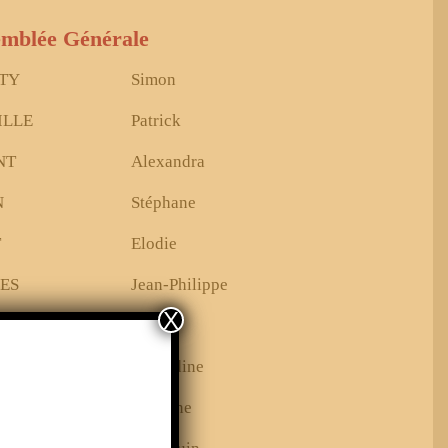
emblée Générale
TY
Simon
ILLE
Patrick
NT
Alexandra
N
Stéphane
T
Elodie
ES
Jean-Philippe
X
ENNE
Eric
MAN
Amandine
.
Caroline