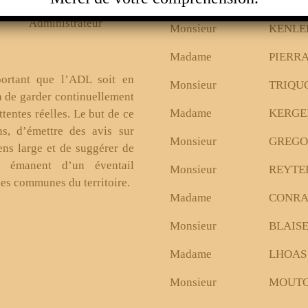
Monsieur
GOFFI
Administrateur
Monsieur
KENLE
Madame
PIERRA
portant que l’ADL soit en
Monsieur
TRIQU
in de garder continuellement
Madame
KERGE
tentes réelles. Le but de ce
ns, d’émettre des avis sur
Monsieur
GREGO
ns large et de suggérer de
s émanent d’un éventail
Monsieur
REYTE
 les communes du territoire.
Madame
CONR
Monsieur
BLAIS
Madame
LHOAS
Monsieur
MOUT