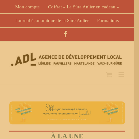
Skip
Mon compte
Coffret « La Sûre Anlier en cadeau »
to
content
Journal économique de la Sûre Anlier
Formations
Facebook
À LA UNE