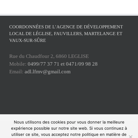
COORDONNÉES DE L’AGENCE DE DÉVELOPPEMENT
LOCAL DE LÉGLISE, FAUVILLERS, MARTELANGE ET
VAUX-SUR-SÛRE
Rue du Chaudfour 2, 6860 LEGLISE
Mobile:
0499/77 37 71 et 0471/09 98 28
Email:
adl.lfmv@gmail.com
Nous utilisons des cookies pour vous donner la meilleure
Copyright ADL Léglise-Fauvillers-Martelange-Vaux-sur-Sûre 2021 © Tous
expérience possible sur notre site web. Si vous continuez à
droits réservés |
Mentions Légales
|
Politique de confidentialité
| Powered by
utiliser ce site, vous acceptez notre politique en matière de
WordPress