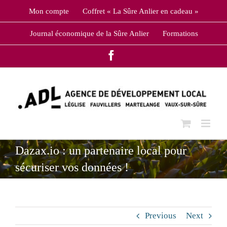
Skip
Mon compte
Coffret « La Sûre Anlier en cadeau »
to
content
Journal économique de la Sûre Anlier
Formations
Facebook
Dazax.io : un partenaire local pour
sécuriser vos données !
Previous
Next