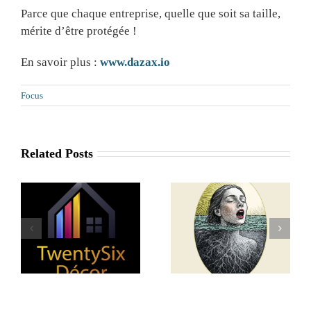
Parce que chaque entreprise, quelle que soit sa taille,
mérite d’être protégée !
En savoir plus :
www.dazax.io
Focus
Related Posts
Une nouvelle
r
Art de la Psyché
boutique fleurit à
Vaux-sur-Sûre