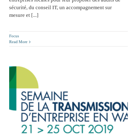
sécurité, du conseil IT, un accompagnement sur
mesure et [...]
Focus
Read More