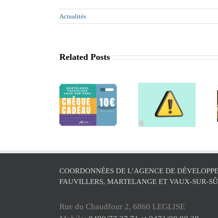
Actualités
Related Posts
Retrait de
La saison
la
Séance
des chèques
commune
d’informatio
cadeaux est
de Léglise
Agritourisme
relancée !
de l’ADL
COORDONNÉES DE L’AGENCE DE DÉVELOPPE
FAUVILLERS, MARTELANGE ET VAUX-SUR-S
Rue du Chaudfour 2, 6860 LEGLISE