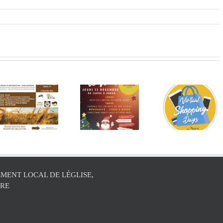
Concours
La sais
Marché de
virtuel du
des chèq
n
Noël de
26 au 30
cadeaux 
Martelange
novembre
relancée
2025
MENT LOCAL DE LÉGLISE,
ÛRE