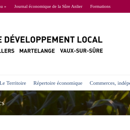
au »
Journal économique de la Sûre Anlier
Formations
Le Territoire
Répertoire économique
Commerces, indépe
cs