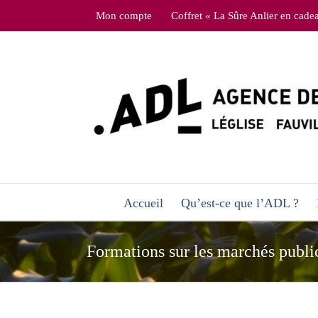
Skip
Mon compte
Coffret « La Sûre Anlier en cade
to
content
Accueil
Qu’est-ce que l’ADL ?
Formations sur les marchés publi