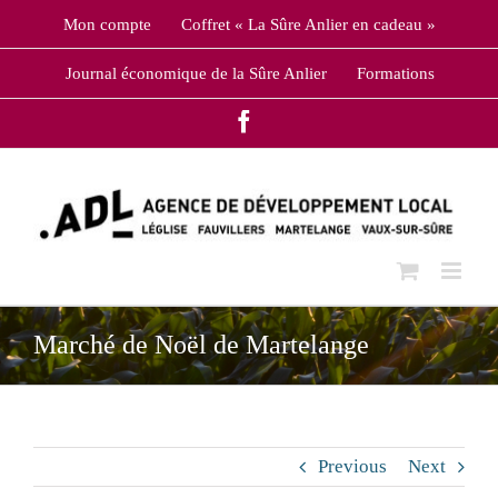
Skip
Mon compte
Coffret « La Sûre Anlier en cadeau »
to
content
Journal économique de la Sûre Anlier
Formations
Facebook
Marché de Noël de Martelange
Previous
Next