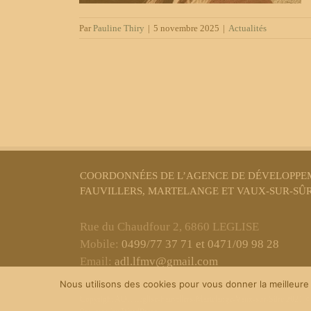
Par
Pauline Thiry
|
5 novembre 2025
|
Actualités
COORDONNÉES DE L’AGENCE DE DÉVELOPPEM
FAUVILLERS, MARTELANGE ET VAUX-SUR-SÛ
Rue du Chaudfour 2, 6860 LEGLISE
Mobile:
0499/77 37 71 et 0471/09 98 28
Email:
adl.lfmv@gmail.com
Nous utilisons des cookies pour vous donner la meilleure 
Copyright ADL Léglise-Fauvillers-Martelange-Vaux-sur-Sûre 2021 © T