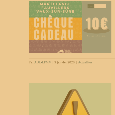
cadeaux est
Par
ADL-LFMV
|
9 janvier 2026
|
Actualités
e Léglise de