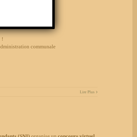
.
 !
l’administration communale
Lire Plus
endants (SNI)
organise un
concours virtuel