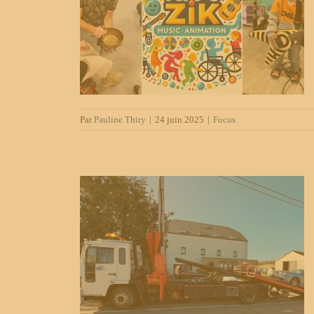
Buyl rend la
 à tous
Par
Pauline Thiry
|
24 juin 2025
|
Focus
un nouveau
4h/24 lancé
ougin