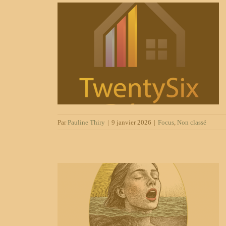
cor
é
Par
Pauline Thiry
|
9 janvier 2026
|
Focus
,
Non classé
hé