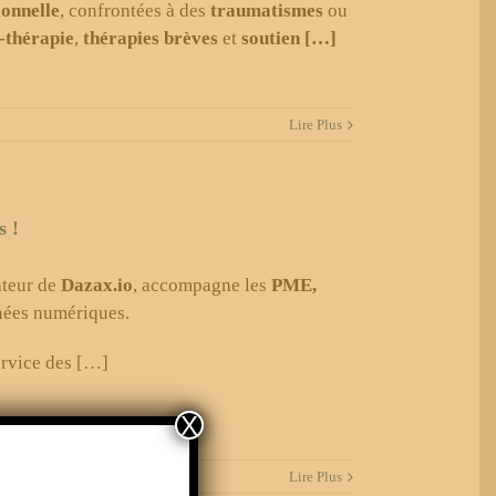
ionnelle
, confrontées à des
traumatismes
ou
-thérapie
,
thérapies brèves
et
soutien […]
Lire Plus
s !
ateur de
Dazax.io
, accompagne les
PME,
nnées numériques.
ervice des […]
X
Lire Plus