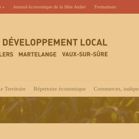
u »
Journal économique de la Sûre Anlier
Formations
e Territoire
Répertoire économique
Commerces, indépen