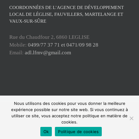
COORDONNÉES DE L’AGENCE DE DÉVELOPPEMENT
LOCAL DE LÉGLISE, FAUVILLERS, MARTELANGE ET
VAUX-SUR-SÛRE
Rue du Chaudfour 2, 6860 LEGLISE
Mobile:
0499/77 37 71 et 0471/09 98 28
Email:
adl.lfmv@gmail.com
Nous utilisons des cookies pour vous donner la meilleure
Copyright ADL Léglise-Fauvillers-Martelange-Vaux-sur-Sûre 2021 © Tous
expérience possible sur notre site web. Si vous continuez à
droits réservés |
Mentions Légales
|
Politique de confidentialité
| Powered by
utiliser ce site, vous acceptez notre politique en matière de
WordPress
cookies.
Facebook
Ok
Politique de cookies