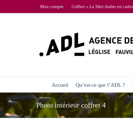
Skip
Mon compte
Coffret « La Sûre Anlier en cade
to
content
Accueil
Qu’est-ce que l’ADL ?
Photo intérieur coffret 4