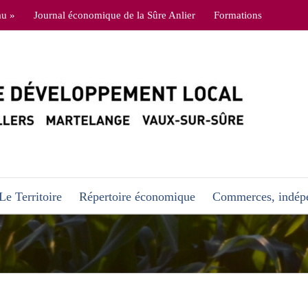
au »
Journal économique de la Sûre Anlier
Formations
Le Territoire
Répertoire économique
Commerces, indépe