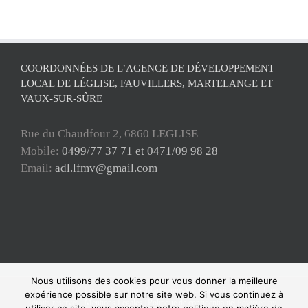
COORDONNÉES DE L’AGENCE DE DÉVELOPPEMENT
LOCAL DE LÉGLISE, FAUVILLERS, MARTELANGE ET
VAUX-SUR-SÛRE
Rue du Chaudfour 2, 6860 LEGLISE
Mobile:
0499/77 37 71 et 0471/09 98 28
Email:
adl.lfmv@gmail.com
Nous utilisons des cookies pour vous donner la meilleure
Copyright ADL Léglise-Fauvillers-Martelange-Vaux-sur-Sûre 2021 © Tous
expérience possible sur notre site web. Si vous continuez à
droits réservés |
Mentions Légales
|
Politique de confidentialité
| Powered by