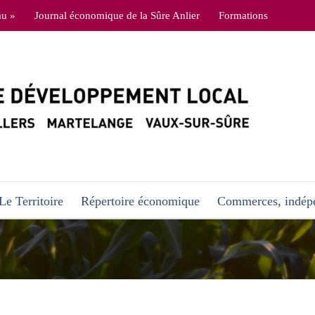
au »
Journal économique de la Sûre Anlier
Formations
Le Territoire
Répertoire économique
Commerces, indépe