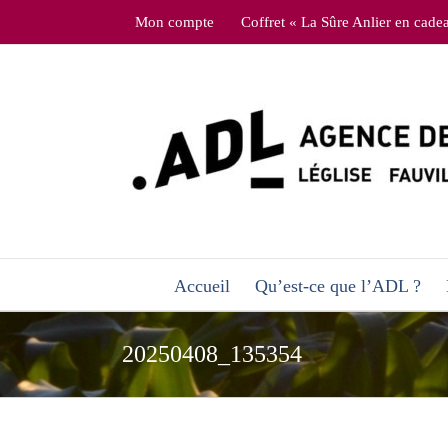
Skip
Mon compte
Coffret « La Sûre Anlier en cade
to
content
Accueil
Qu’est-ce que l’ADL ?
20250408_135354