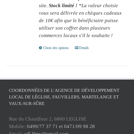
site.
Stock limité !
*La valeur choisie
vous sera délivrée en chèques cadeaux
de 10€ afin que le bénéficiaire puisse
utiliser son coffret dans plusieurs
commerces locaux s'il le souhaite !
Choix des options
This
Details
product
has
multiple
variants.
The
COORDONNÉES DE L’AGENCE DE DÉVELOPPEMENT
options
LOCAL DE LÉGLISE, FAUVILLERS, MARTELANGE ET
may
VAUX-SUR-SÛRE
be
chosen
Rue du Chaudfour 2, 6860 LEGLISE
on
Mobile:
0499/77 37 71 et 0471/09 98 28
the
Email:
adl.lfmv@gmail.com