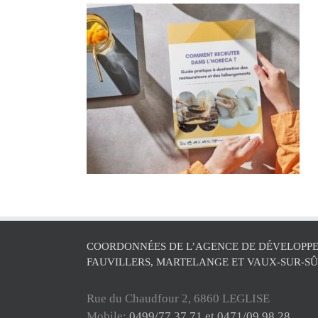
COORDONNÉES DE L’AGENCE DE DÉVELOPPE
FAUVILLERS, MARTELANGE ET VAUX-SUR-S
Rue du Chaudfour 2, 6860 LEGLISE
Mobile:
0499/77 37 71 et 0471/09 98 28