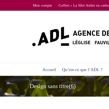
Skip
Mon compte
Coffret « La Sûre Anlier en cade
to
content
Accueil
Qu’est-ce que l’ADL ?
Design sans titre(6)