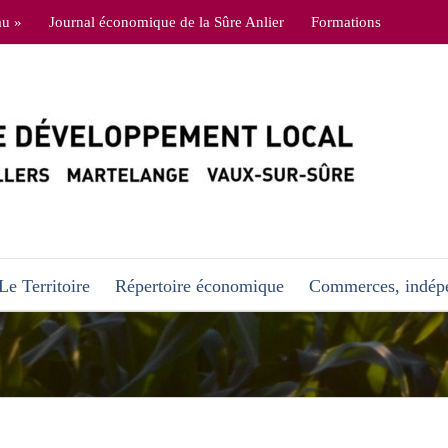
au »
Journal économique de la Sûre Anlier
Formations
Le Territoire
Répertoire économique
Commerces, indépe