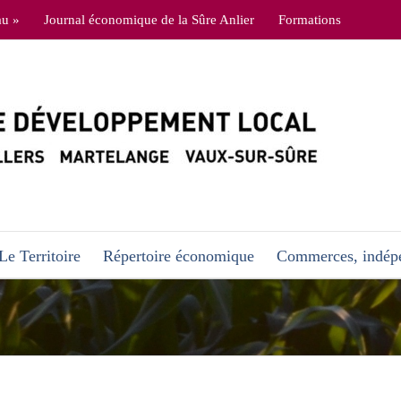
au »
Journal économique de la Sûre Anlier
Formations
Le Territoire
Répertoire économique
Commerces, indépe