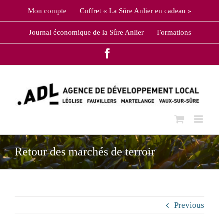
Skip
Mon compte
Coffret « La Sûre Anlier en cadeau »
to
content
Journal économique de la Sûre Anlier
Formations
Facebook
Retour des marchés de terroir
Previous