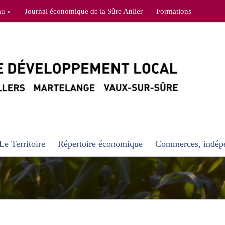
au »
Journal économique de la Sûre Anlier
Formations
Le Territoire
Répertoire économique
Commerces, indépe