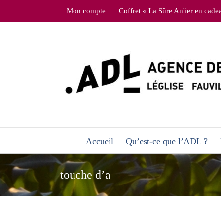
Skip
Mon compte
Coffret « La Sûre Anlier en cade
to
content
Accueil
Qu’est-ce que l’ADL ?
touche d’a