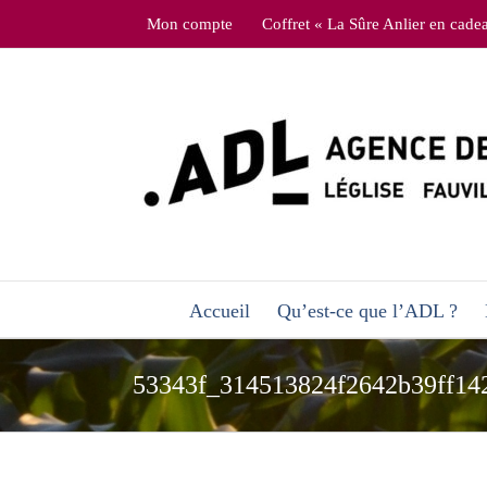
Skip
Mon compte
Coffret « La Sûre Anlier en cade
to
content
Accueil
Qu’est-ce que l’ADL ?
53343f_314513824f2642b39ff14