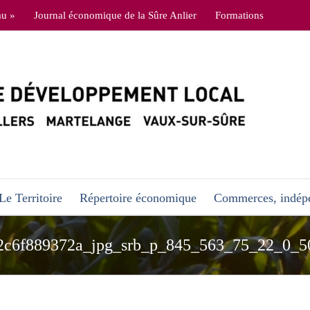
au »
Journal économique de la Sûre Anlier
Formations
Le Territoire
Répertoire économique
Commerces, indépe
2c6f889372a_jpg_srb_p_845_563_75_22_0_5