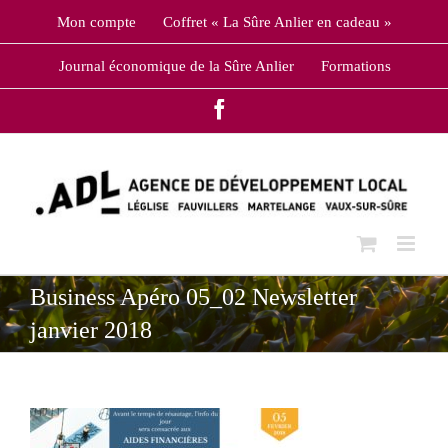
Skip
Mon compte
Coffret « La Sûre Anlier en cadeau »
to
content
Journal économique de la Sûre Anlier
Formations
Facebook
Business Apéro 05_02 Newsletter
janvier 2018