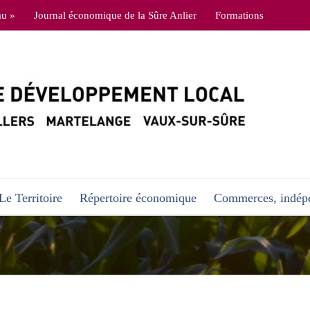
au »
Journal économique de la Sûre Anlier
Formations
Le Territoire
Répertoire économique
Commerces, indépe