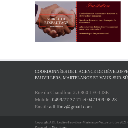
COORDONNÉES DE L’AGENCE DE DÉVELOPPE
FAUVILLERS, MARTELANGE ET VAUX-SUR-S
Rue du Chaudfour 2, 6860 LEGLISE
Mobile:
0499/77 37 71 et 0471/09 98 28
Email:
adl.lfmv@gmail.com
Copyright ADL Léglise-Fauvillers-Martelange-Vaux-sur-Sûre 2021 ©
Powered by
WordPress