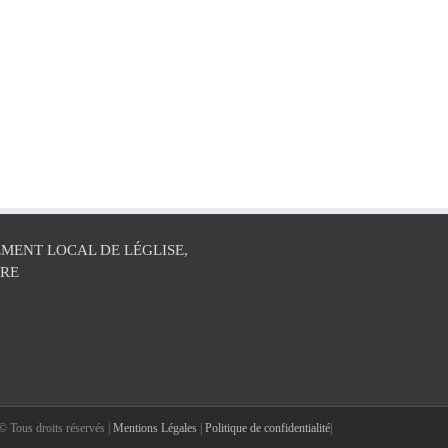
MENT LOCAL DE LÉGLISE,
ÛRE
 Tous droits réservés |
Mentions Légales
|
Politique de confidentialité
|