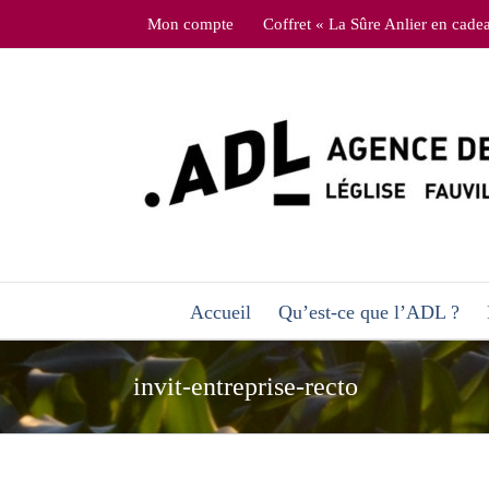
Skip
Mon compte
Coffret « La Sûre Anlier en cade
to
content
Accueil
Qu’est-ce que l’ADL ?
invit-entreprise-recto