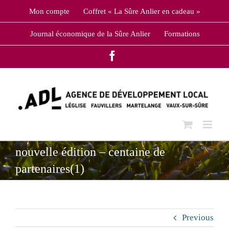
Skip
Mon compte
Coffret « La Sûre Anlier en cadeau »
to
content
Journal économique de la Sûre Anlier
Formations
Facebook
nouvelle édition – centaine de
partenaires(1)
Previous