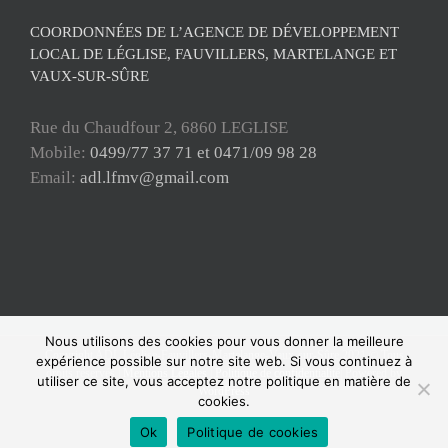
COORDONNÉES DE L’AGENCE DE DÉVELOPPEMENT
LOCAL DE LÉGLISE, FAUVILLERS, MARTELANGE ET
VAUX-SUR-SÛRE
Rue du Chaudfour 2, 6860 LEGLISE
Mobile:
0499/77 37 71 et 0471/09 98 28
Email:
adl.lfmv@gmail.com
Nous utilisons des cookies pour vous donner la meilleure
Copyright ADL Léglise-Fauvillers-Martelange-Vaux-sur-Sûre 2021 © Tous
expérience possible sur notre site web. Si vous continuez à
droits réservés |
Mentions Légales
|
Politique de confidentialité
| Powered by
utiliser ce site, vous acceptez notre politique en matière de
WordPress
cookies.
Facebook
Ok
Politique de cookies