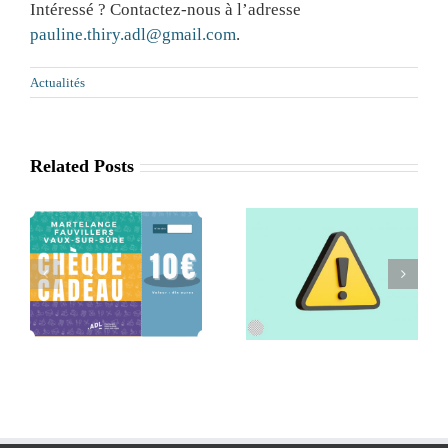
Intéressé ? Contactez-nous à l’adresse
pauline.thiry.adl@gmail.com
.
Actualités
Related Posts
Retrait de la
Séance
x
commune de
d’information
Léglise de l’ADL
Agritourisme