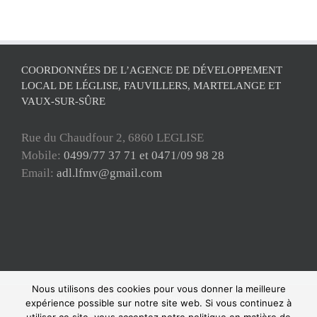
COORDONNÉES DE L’AGENCE DE DÉVELOPPEMENT
LOCAL DE LÉGLISE, FAUVILLERS, MARTELANGE ET
VAUX-SUR-SÛRE
Rue du Chaudfour 2, 6860 LEGLISE
Mobile:
0499/77 37 71 et 0471/09 98 28
Email:
adl.lfmv@gmail.com
Nous utilisons des cookies pour vous donner la meilleure
Copyright ADL Léglise-Fauvillers-Martelange-Vaux-sur-Sûre 2021 © Tous
expérience possible sur notre site web. Si vous continuez à
droits réservés |
Mentions Légales
|
Politique de confidentialité
| Powered by