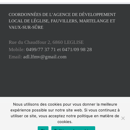
COORDONNÉES DE L’AGENCE DE DÉVELOPPEMENT
LOCAL DE LÉGLISE, FAUVILLERS, MARTELANGE ET
VAUX-SUR-SÛRE
Rue du Chaudfour 2, 6860 LEGLISE
Mobile:
0499/77 37 71 et 0471/09 98 28
Email:
adl.lfmv@gmail.com
Nous utilisons des cookies pour vous donner la meilleure
Copyright ADL Léglise-Fauvillers-Martelange-Vaux-sur-Sûre 2021 © Tous
expérience possible sur notre site web. Si vous continuez à
droits réservés |
Mentions Légales
|
Politique de confidentialité
| Powered by
utiliser ce site, vous acceptez notre politique en matière de
WordPress
cookies.
Facebook