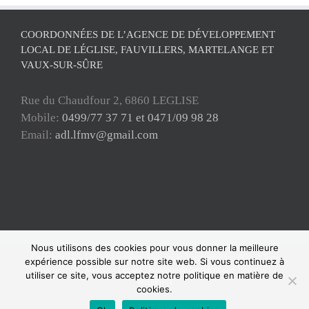
COORDONNÉES DE L’AGENCE DE DÉVELOPPEMENT
LOCAL DE LÉGLISE, FAUVILLERS, MARTELANGE ET
VAUX-SUR-SÛRE
Rue du Chaudfour 2, 6860 LEGLISE
Mobile:
0499/77 37 71 et 0471/09 98 28
Email:
adl.lfmv@gmail.com
Nous utilisons des cookies pour vous donner la meilleure
Copyright ADL Léglise-Fauvillers-Martelange-Vaux-sur-Sûre 2021 © Tous
expérience possible sur notre site web. Si vous continuez à
droits réservés |
Mentions Légales
|
Politique de confidentialité
| Powered by
utiliser ce site, vous acceptez notre politique en matière de
WordPress
cookies.
Facebook