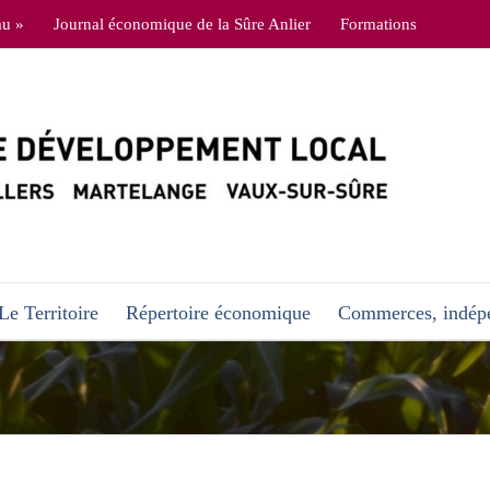
au »
Journal économique de la Sûre Anlier
Formations
Le Territoire
Répertoire économique
Commerces, indépe