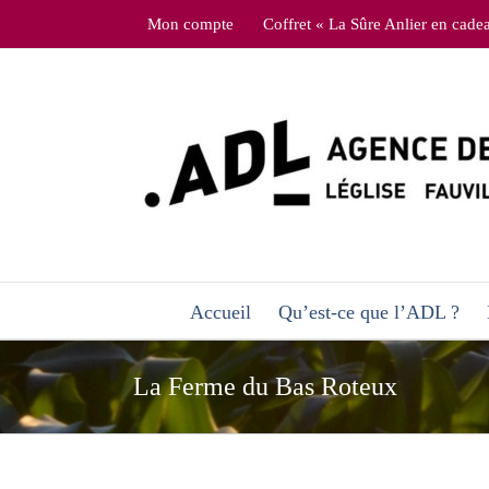
Skip
Mon compte
Coffret « La Sûre Anlier en cade
to
content
Accueil
Qu’est-ce que l’ADL ?
La Ferme du Bas Roteux