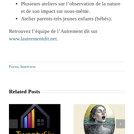
Plusieurs ateliers sur l’observation de la nature
et de son impact sur nous-même.
Atelier parents-très jeunes enfants (bébés).
Retrouvez l’équipe de l’Autrement dit sur
www.lautrementdit.net.
Focus
,
Interview
Related Posts
Dazax.io : un
partenaire local
r
Art de la Psyché
pour sécuriser