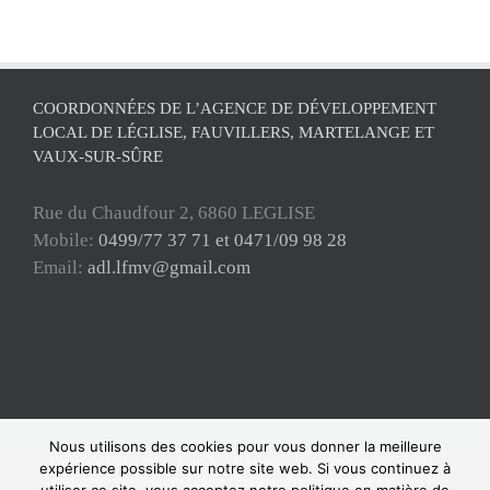
COORDONNÉES DE L’AGENCE DE DÉVELOPPEMENT
LOCAL DE LÉGLISE, FAUVILLERS, MARTELANGE ET
VAUX-SUR-SÛRE
Rue du Chaudfour 2, 6860 LEGLISE
Mobile:
0499/77 37 71 et 0471/09 98 28
Email:
adl.lfmv@gmail.com
Nous utilisons des cookies pour vous donner la meilleure
Copyright ADL Léglise-Fauvillers-Martelange-Vaux-sur-Sûre 2021 © Tous
expérience possible sur notre site web. Si vous continuez à
droits réservés |
Mentions Légales
|
Politique de confidentialité
| Powered by