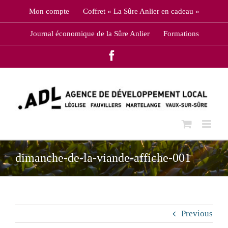
Skip
Mon compte
Coffret « La Sûre Anlier en cadeau »
to
content
Journal économique de la Sûre Anlier
Formations
Facebook
dimanche-de-la-viande-affiche-001
Previous