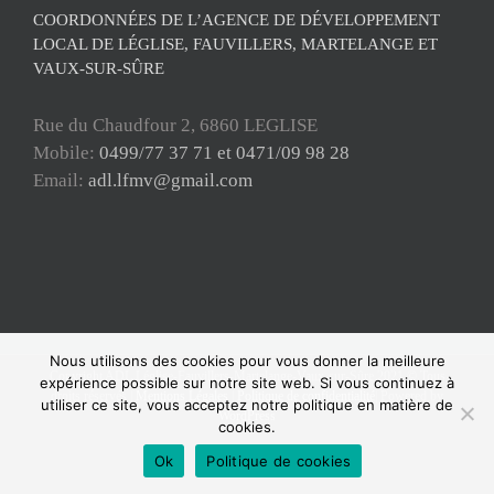
COORDONNÉES DE L’AGENCE DE DÉVELOPPEMENT
LOCAL DE LÉGLISE, FAUVILLERS, MARTELANGE ET
VAUX-SUR-SÛRE
Rue du Chaudfour 2, 6860 LEGLISE
Mobile:
0499/77 37 71 et 0471/09 98 28
Email:
adl.lfmv@gmail.com
Nous utilisons des cookies pour vous donner la meilleure
Copyright ADL Léglise-Fauvillers-Martelange-Vaux-sur-Sûre 2021 © Tous
expérience possible sur notre site web. Si vous continuez à
droits réservés |
Mentions Légales
|
Politique de confidentialité
| Powered by
utiliser ce site, vous acceptez notre politique en matière de
WordPress
cookies.
Facebook
Ok
Politique de cookies