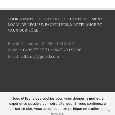
COORDONNÉES DE L’AGENCE DE DÉVELOPPEMENT
LOCAL DE LÉGLISE, FAUVILLERS, MARTELANGE ET
VAUX-SUR-SÛRE
Rue du Chaudfour 2, 6860 LEGLISE
Mobile:
0499/77 37 71 et 0471/09 98 28
Email:
adl.lfmv@gmail.com
Nous utilisons des cookies pour vous donner la meilleure
Copyright ADL Léglise-Fauvillers-Martelange-Vaux-sur-Sûre 2021 © Tous
expérience possible sur notre site web. Si vous continuez à
droits réservés |
Mentions Légales
|
Politique de confidentialité
| Powered by
utiliser ce site, vous acceptez notre politique en matière de
WordPress
cookies.