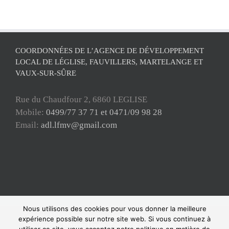
COORDONNÉES DE L’AGENCE DE DÉVELOPPEMENT
LOCAL DE LÉGLISE, FAUVILLERS, MARTELANGE ET
VAUX-SUR-SÛRE
Rue du Chaudfour 2, 6860 LEGLISE
Mobile:
0499/77 37 71 et 0471/09 98 28
Email:
adl.lfmv@gmail.com
Nous utilisons des cookies pour vous donner la meilleure
Copyright ADL Léglise-Fauvillers-Martelange-Vaux-sur-Sûre 2021 © Tous
expérience possible sur notre site web. Si vous continuez à
droits réservés |
Mentions Légales
|
Politique de confidentialité
| Powered by