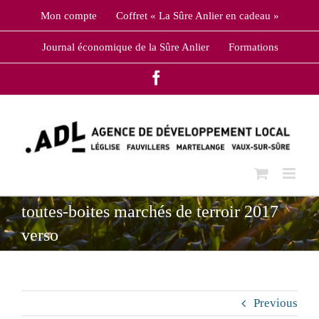
Skip
Mon compte
Coffret « La Sûre Anlier en cadeau »
to
content
Journal économique de la Sûre Anlier
Formations
Facebook
toutes-boites marchés de terroir 2017
verso
Previous