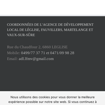
COORDONNÉES DE L’AGENCE DE DÉVELOPPEMENT
LOCAL DE LÉGLISE, FAUVILLERS, MARTELANGE ET
VAUX-SUR-SÛRE
Rue du Chaudfour 2, 6860 LEGLISE
Mobile:
0499/77 37 71 et 0471/09 98 28
Email:
adl.lfmv@gmail.com
Nous utilisons des cookies pour vous donner la meilleure
Copyright ADL Léglise-Fauvillers-Martelange-Vaux-sur-Sûre 2021 © Tous
expérience possible sur notre site web. Si vous continuez à
droits réservés |
Mentions Légales
|
Politique de confidentialité
| Powered by