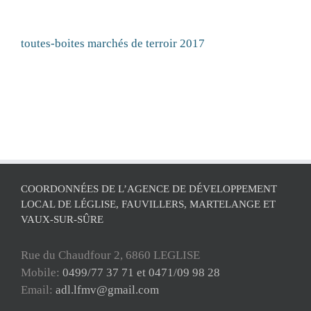
toutes-boites marchés de terroir 2017
COORDONNÉES DE L’AGENCE DE DÉVELOPPEMENT
LOCAL DE LÉGLISE, FAUVILLERS, MARTELANGE ET
VAUX-SUR-SÛRE
Rue du Chaudfour 2, 6860 LEGLISE
Mobile:
0499/77 37 71 et 0471/09 98 28
Email:
adl.lfmv@gmail.com