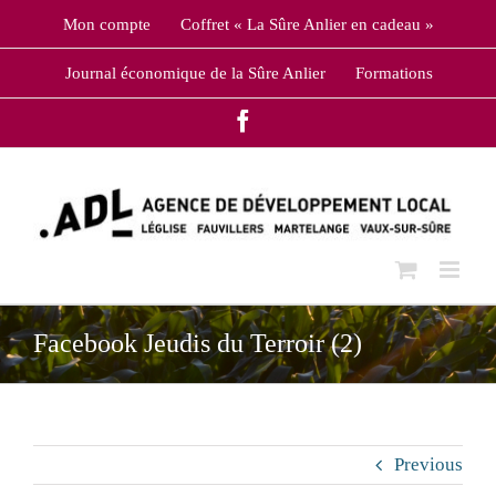
Skip
Mon compte
Coffret « La Sûre Anlier en cadeau »
to
content
Journal économique de la Sûre Anlier
Formations
Facebook
Facebook Jeudis du Terroir (2)
Previous