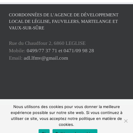
COORDONNÉES DE L’AGENCE DE DÉVELOPPEMENT
LOCAL DE LÉGLISE, FAUVILLERS, MARTELANGE ET
VAUX-SUR-SÛRE
Rue du Chaudfour 2, 6860 LEGLISE
Mobile:
0499/77 37 71 et 0471/09 98 28
Email:
adl.lfmv@gmail.com
Nous utilisons des cookies pour vous donner la meilleure
Copyright ADL Léglise-Fauvillers-Martelange-Vaux-sur-Sûre 2021 © Tous
expérience possible sur notre site web. Si vous continuez à
droits réservés |
Mentions Légales
|
Politique de confidentialité
| Powered by
utiliser ce site, vous acceptez notre politique en matière de
WordPress
cookies.
Facebook