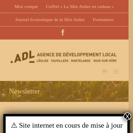
Skip
Mon compte
Coffret « La Sûre Anlier en cadeau »
to
content
Journal économique de la Sûre Anlier
Formations
Facebook
Newsletter
X
⚠️ Site internet en cours de mise à jour