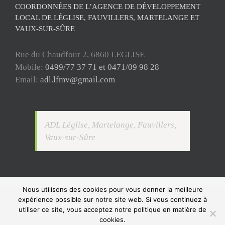
COORDONNÉES DE L’AGENCE DE DÉVELOPPEMENT
LOCAL DE LÉGLISE, FAUVILLERS, MARTELANGE ET
VAUX-SUR-SÛRE
Rue du Chaudfour 2, 6860 LEGLISE
Mobile:
0499/77 37 71 et 0471/09 98 28
Email:
adl.lfmv@gmail.com
ADL Léglise, Martelange, Fauvillers,
Vaux-sur-Sûre
Nous utilisons des cookies pour vous donner la meilleure
Copyright ADL Léglise-Fauvillers-Martelange-Vaux-sur-Sûre 2021 © Tous
expérience possible sur notre site web. Si vous continuez à
droits réservés |
Mentions Légales
|
Politique de confidentialité
| Powered by
utiliser ce site, vous acceptez notre politique en matière de
WordPress
cookies.