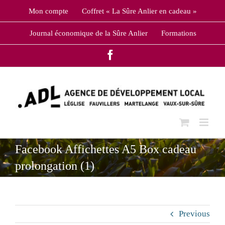
Skip
Mon compte
Coffret « La Sûre Anlier en cadeau »
to
content
Journal économique de la Sûre Anlier
Formations
Facebook
Facebook Affichettes A5 Box cadeau
prolongation (1)
Previous