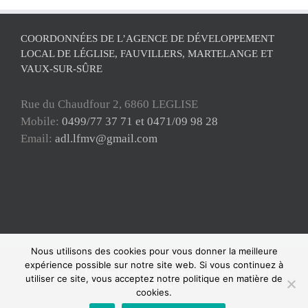
COORDONNÉES DE L’AGENCE DE DÉVELOPPEMENT
LOCAL DE LÉGLISE, FAUVILLERS, MARTELANGE ET
VAUX-SUR-SÛRE
Rue du Chaudfour 2, 6860 LEGLISE
Mobile:
0499/77 37 71 et 0471/09 98 28
Email:
adl.lfmv@gmail.com
Nous utilisons des cookies pour vous donner la meilleure
Copyright ADL Léglise-Fauvillers-Martelange-Vaux-sur-Sûre 2021 © Tous
expérience possible sur notre site web. Si vous continuez à
droits réservés |
Mentions Légales
|
Politique de confidentialité
| Powered by
utiliser ce site, vous acceptez notre politique en matière de
WordPress
cookies.