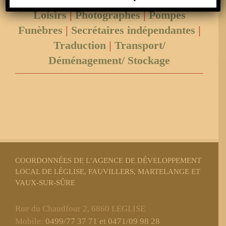
Loisirs
|
Photographes
|
Pompes
Funèbres
|
Secrétaires indépendantes
|
Traduction
|
Transport/
Déménagement/ Stockage
COORDONNÉES DE L’AGENCE DE DÉVELOPPEMENT
LOCAL DE LÉGLISE, FAUVILLERS, MARTELANGE ET
VAUX-SUR-SÛRE
Rue du Chaudfour 2, 6860 LEGLISE
Mobile:
0499/77 37 71 et 0471/09 98 28