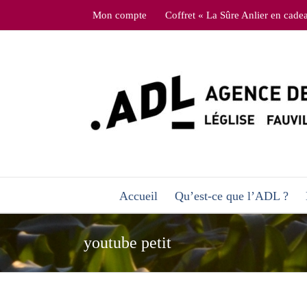
Skip
Mon compte
Coffret « La Sûre Anlier en cade
to
content
Accueil
Qu’est-ce que l’ADL ?
youtube petit