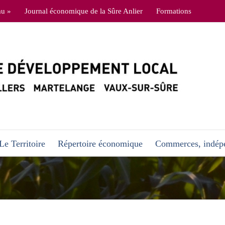
au »
Journal économique de la Sûre Anlier
Formations
Le Territoire
Répertoire économique
Commerces, indépe