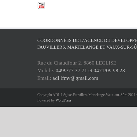
COORDONNÉES DE L’AGENCE DE DÉVELOPPE
FAUVILLERS, MARTELANGE ET VAUX-SUR-S
Rue du Chaudfour 2, 6860 LEGLISE
Mobile:
0499/77 37 71 et 0471/09 98 28
Email:
adl.lfmv@gmail.com
Copyright ADL Léglise-Fauvillers-Martelange-Vaux-sur-Sûre 2021 ©
Powered by
WordPress