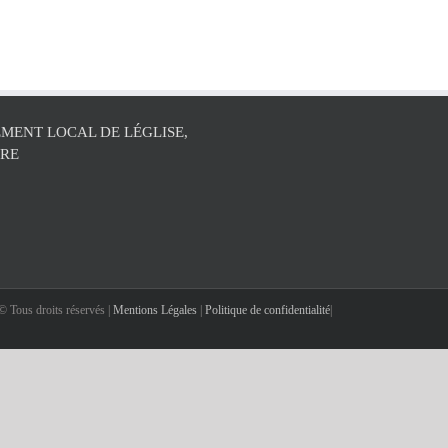
MENT LOCAL DE LÉGLISE,
ÛRE
 Tous droits réservés |
Mentions Légales
|
Politique de confidentialité
|