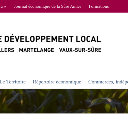
au »
Journal économique de la Sûre Anlier
Formations
Le Territoire
Répertoire économique
Commerces, indépe