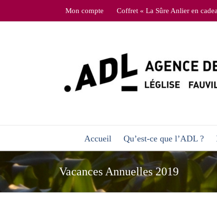
Skip
Mon compte
Coffret « La Sûre Anlier en cade
to
content
Accueil
Qu’est-ce que l’ADL ?
Vacances Annuelles 2019