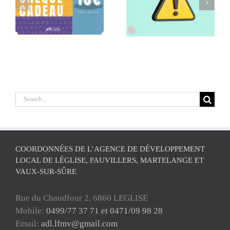
Retrait de la
Séance
x
commune de
d’information
Léglise de l’ADL
Agritourisme
Search
for:
COORDONNÉES DE L’AGENCE DE DÉVELOPPEMENT
LOCAL DE LÉGLISE, FAUVILLERS, MARTELANGE ET
VAUX-SUR-SÛRE
Rue du Chaudfour 2, 6860 LEGLISE
Mobile:
0499/77 37 71 et 0471/09 98 28
Email:
adl.lfmv@gmail.com