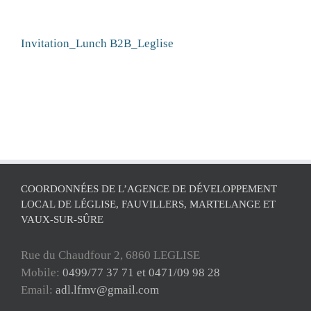
Invitation_Lunch B2B_Leglise
COORDONNÉES DE L’AGENCE DE DÉVELOPPEMENT
LOCAL DE LÉGLISE, FAUVILLERS, MARTELANGE ET
VAUX-SUR-SÛRE
Rue du Chaudfour 2, 6860 LEGLISE
Mobile:
0499/77 37 71 et 0471/09 98 28
Email:
adl.lfmv@gmail.com