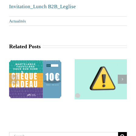
Invitation_Lunch B2B_Leglise
Actualités
Related Posts
Retrait de la
Séance
x
commune de
d’information
Léglise de l’ADL
Agritourisme
Search