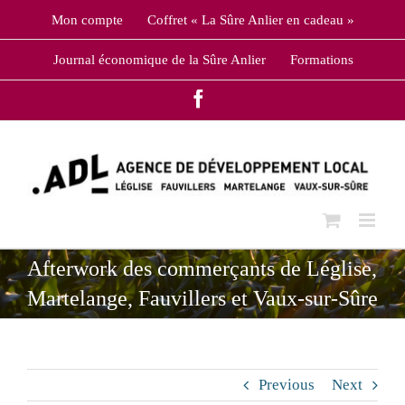
Skip
Mon compte
Coffret « La Sûre Anlier en cadeau »
to
content
Journal économique de la Sûre Anlier
Formations
Facebook
Afterwork des commerçants de Léglise,
Martelange, Fauvillers et Vaux-sur-Sûre
Previous
Next