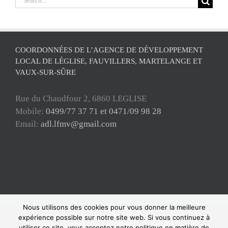
for:
COORDONNÉES DE L’AGENCE DE DÉVELOPPEMENT
LOCAL DE LÉGLISE, FAUVILLERS, MARTELANGE ET
VAUX-SUR-SÛRE
Rue du Chaudfour 2, 6860 LEGLISE
Mobile:
0499/77 37 71 et 0471/09 98 28
Email:
adl.lfmv@gmail.com
Nous utilisons des cookies pour vous donner la meilleure
Copyright ADL Léglise-Fauvillers-Martelange-Vaux-sur-Sûre 2021 © Tous
expérience possible sur notre site web. Si vous continuez à
droits réservés |
Mentions Légales
|
Politique de confidentialité
| Powered by
utiliser ce site, vous acceptez notre politique en matière de