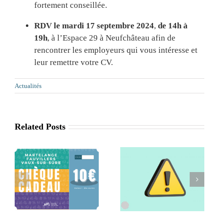
fortement conseillée.
RDV le mardi 17 septembre 2024
,
de 14h à
19h
, à l’Espace 29 à Neufchâteau afin de
rencontrer les employeurs qui vous intéresse et
leur remettre votre CV.
Actualités
Related Posts
Retrait de la
Séance
x
commune de
d’information
Léglise de l’ADL
Agritourisme