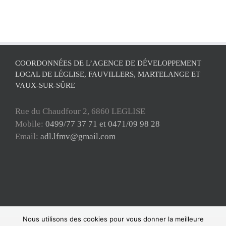
COORDONNÉES DE L’AGENCE DE DÉVELOPPEMENT
LOCAL DE LÉGLISE, FAUVILLERS, MARTELANGE ET
VAUX-SUR-SÛRE
Rue du Chaudfour 2, 6860 LEGLISE
Mobile:
0499/77 37 71 et 0471/09 98 28
Email:
adl.lfmv@gmail.com
Nous utilisons des cookies pour vous donner la meilleure
Copyright ADL Léglise-Fauvillers-Martelange-Vaux-sur-Sûre 2021 © Tous