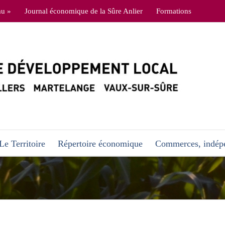
au »
Journal économique de la Sûre Anlier
Formations
Le Territoire
Répertoire économique
Commerces, indépe