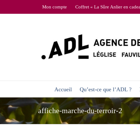
Skip
Mon compte
Coffret « La Sûre Anlier en cade
to
content
Accueil
Qu’est-ce que l’ADL ?
affiche-marche-du-terroir-2