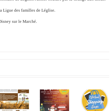
a Ligue des familles de Léglise.
isney sur le Marché.
Concours
La sais
Marché de
virtuel du
des chèq
n
Noël de
26 au 30
cadeaux 