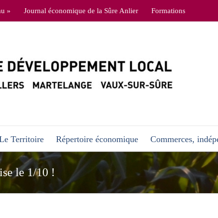
au »
Journal économique de la Sûre Anlier
Formations
Le Territoire
Répertoire économique
Commerces, indépe
se le 1/10 !