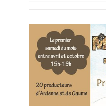
View
Larger
Image