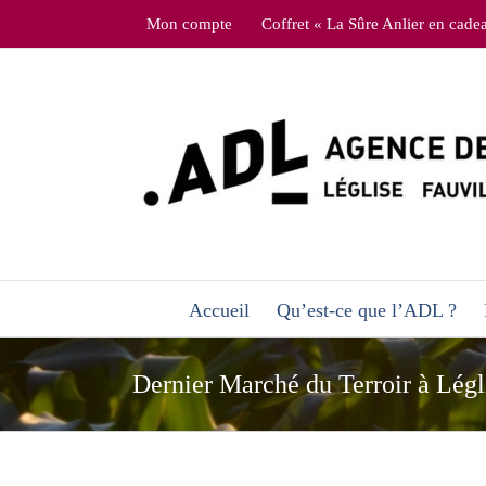
Skip
Mon compte
Coffret « La Sûre Anlier en cade
to
content
Accueil
Qu’est-ce que l’ADL ?
Dernier Marché du Terroir à Légli