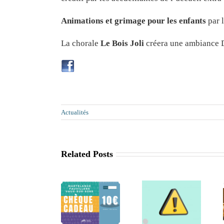
Animations et grimage pour les enfants
par l
La chorale
Le Bois Joli
créera une ambiance D
Actualités
Related Posts
Retrait de
La saison
la
Séance
des chèques
commune
d’informatio
cadeaux est