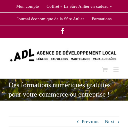
Skip
Mon compte
Coffret « La Sûre Anlier en cadeau »
to
content
Journal économique de la Sûre Anlier
Formations
Facebook
Des formations numériques gratuites
pour votre commerce ou entreprise !
Previous
Next